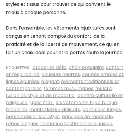
styles et tissus pour trouver ce qui convient le
mieux à chaque personne.
Dans l’ensemble, les vêtements hijab turcs sont
conçus en tenant compte du confort, de la
praticité et de la liberté de mouvement, ce qui en
fait un choix idéal pour être portés toute la journée.
Étiquettes :
broderies délic
,
choix populaire
,
confort
et respirabilité
,
couleurs neutres
,
coupes amples et
lignes épurées
,
élégant
,
éléments traditionnels et
contemporains
,
femmes musulmanes
,
foulard
,
fusion de style et de modestie
,
identité culturelle et
religieuse
,
jupes maxi
,
les vetements hijab turque
,
moderne
,
motifs floraux délicats
,
pantalons larges
,
personnaliser leur style
,
principes de modestie
,
robes longues
,
tendance vestimentaire unique
,
tissus légers et fluides
,
touches colorées
,
turban
,