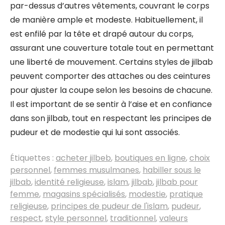
par-dessus d’autres vêtements, couvrant le corps
de manière ample et modeste. Habituellement, il
est enfilé par la tête et drapé autour du corps,
assurant une couverture totale tout en permettant
une liberté de mouvement. Certains styles de jilbab
peuvent comporter des attaches ou des ceintures
pour ajuster la coupe selon les besoins de chacune.
Il est important de se sentir à l’aise et en confiance
dans son jilbab, tout en respectant les principes de
pudeur et de modestie qui lui sont associés.
Étiquettes :
acheter jilbeb
,
boutiques en ligne
,
choix
personnel
,
femmes musulmanes
,
habiller sous le
jilbab
,
identité religieuse
,
islam
,
jilbab
,
jilbab pour
femme
,
magasins spécialisés
,
modestie
,
pratique
religieuse
,
principes de pudeur de l'islam
,
pudeur
,
respect
,
style personnel
,
traditionnel
,
valeurs