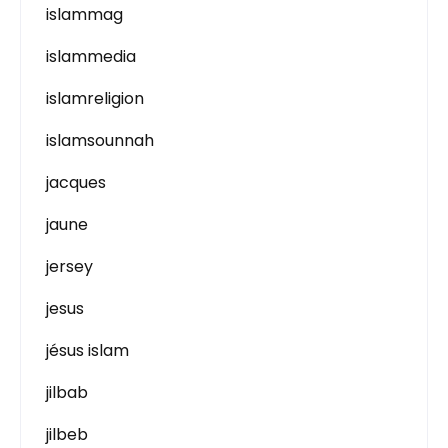
islammag
islammedia
islamreligion
islamsounnah
jacques
jaune
jersey
jesus
jésus islam
jilbab
jilbeb