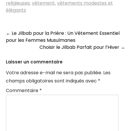
religieuses
,
vêtement
,
vêtements modestes et
élégants
Navigation
←
Le Jilbab pour la Prière : Un Vêtement Essentiel
pour les Femmes Musulmanes
des
Choisir le Jilbab Parfait pour l’Hiver
→
articles
Laisser un commentaire
Votre adresse e-mail ne sera pas publiée.
Les
champs obligatoires sont indiqués avec
*
Commentaire
*