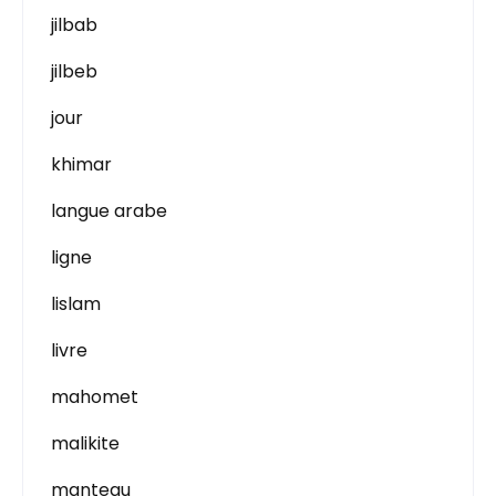
jilbab
jilbeb
jour
khimar
langue arabe
ligne
lislam
livre
mahomet
malikite
manteau