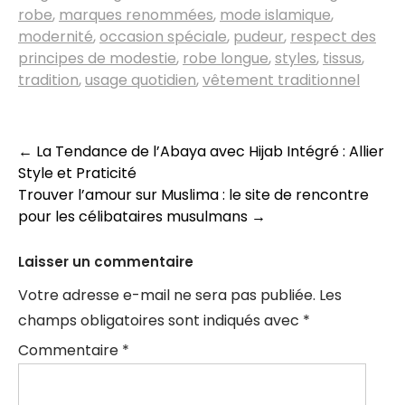
robe
,
marques renommées
,
mode islamique
,
modernité
,
occasion spéciale
,
pudeur
,
respect des
principes de modestie
,
robe longue
,
styles
,
tissus
,
tradition
,
usage quotidien
,
vêtement traditionnel
Navigation
←
La Tendance de l’Abaya avec Hijab Intégré : Allier
Style et Praticité
des
Trouver l’amour sur Muslima : le site de rencontre
articles
pour les célibataires musulmans
→
Laisser un commentaire
Votre adresse e-mail ne sera pas publiée.
Les
champs obligatoires sont indiqués avec
*
Commentaire
*