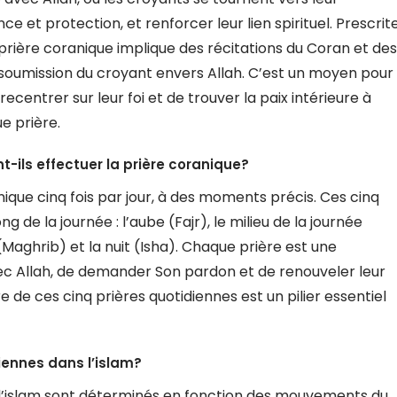
 et protection, et renforcer leur lien spirituel. Prescrit
 prière coranique implique des récitations du Coran et des
a soumission du croyant envers Allah. C’est un moyen pour
recentrer sur leur foi et de trouver la paix intérieure à
e prière.
-ils effectuer la prière coranique?
ique cinq fois par jour, à des moments précis. Ces cinq
g de la journée : l’aube (Fajr), le milieu de la journée
 (Maghrib) et la nuit (Isha). Chaque prière est une
ec Allah, de demander Son pardon et de renouveler leur
 de ces cinq prières quotidiennes est un pilier essentiel
iennes dans l’islam?
s l’islam sont déterminés en fonction des mouvements du