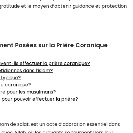
a gratitude et le moyen d’obtenir guidance et protection
nt Posées sur la Prière Coranique
vent-ils effectuer la prière coranique?
otidiennes dans l’islam?
 typique?
ère coranique?
ière pour les musulmans?
our pouvoir effectuer la prière?
om de salat, est un acte d’adoration essentiel dans
 avec Allah, où les croyants se tournent vers leur