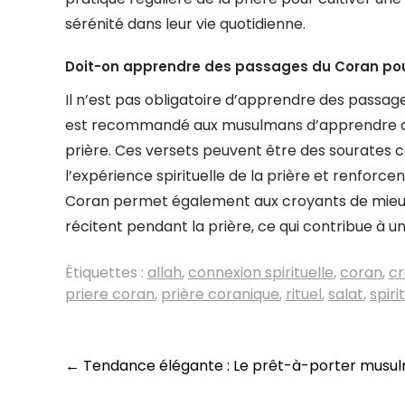
sérénité dans leur vie quotidienne.
Doit-on apprendre des passages du Coran pour
Il n’est pas obligatoire d’apprendre des passage
est recommandé aux musulmans d’apprendre que
prière. Ces versets peuvent être des sourates c
l’expérience spirituelle de la prière et renfor
Coran permet également aux croyants de mieux c
récitent pendant la prière, ce qui contribue à une
Étiquettes :
allah
,
connexion spirituelle
,
coran
,
cr
priere coran
,
prière coranique
,
rituel
,
salat
,
spiri
Navigation
←
Tendance élégante : Le prêt-à-porter musulm
des