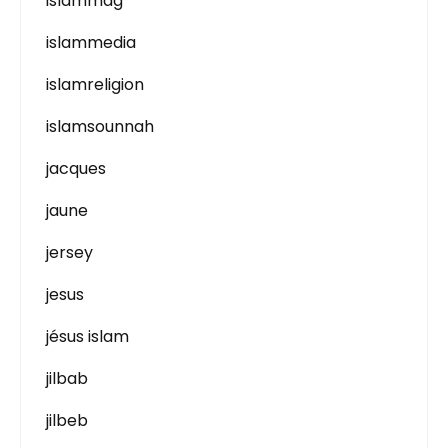
islammag
islammedia
islamreligion
islamsounnah
jacques
jaune
jersey
jesus
jésus islam
jilbab
jilbeb