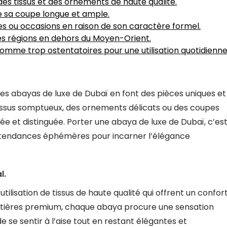
 des tissus et des ornements de haute qualité.
e sa coupe longue et ample.
les ou occasions en raison de son caractère formel.
ines régions en dehors du Moyen-Orient.
omme trop ostentatoires pour une utilisation quotidienne
es abayas de luxe de Dubaï en font des pièces uniques et
s tissus somptueux, des ornements délicats ou des coupes
ée et distinguée. Porter une abaya de luxe de Dubaï, c’es
es tendances éphémères pour incarner l’élégance
l.
tilisation de tissus de haute qualité qui offrent un confor
matières premium, chaque abaya procure une sensation
se sentir à l’aise tout en restant élégantes et