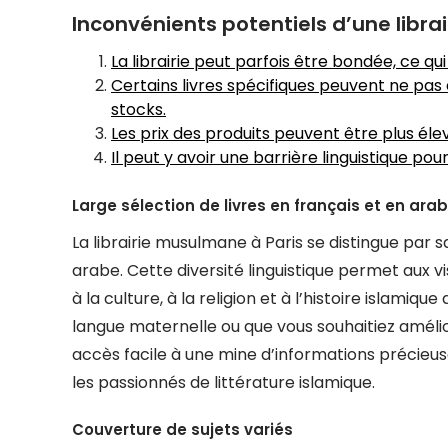
Inconvénients potentiels d’une libra
La librairie peut parfois être bondée, ce qui 
Certains livres spécifiques peuvent ne pas ê
stocks.
Les prix des produits peuvent être plus élev
Il peut y avoir une barrière linguistique pour 
Large sélection de livres en français et en ara
La librairie musulmane à Paris se distingue par s
arabe. Cette diversité linguistique permet aux vi
à la culture, à la religion et à l’histoire islamiq
langue maternelle ou que vous souhaitiez amélior
accès facile à une mine d’informations précieus
les passionnés de littérature islamique.
Couverture de sujets variés