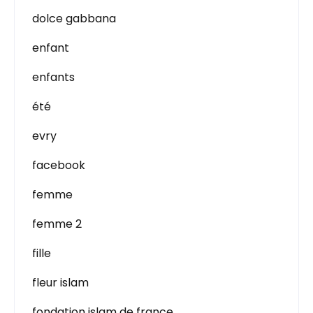
dolce gabbana
enfant
enfants
été
evry
facebook
femme
femme 2
fille
fleur islam
fondation islam de france