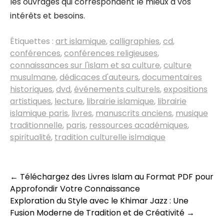
les ouvrages qui correspondent le mieux à vos
intérêts et besoins.
Étiquettes :
art islamique
,
calligraphies
,
cd
,
conférences
,
conférences religieuses
,
connaissances sur l'islam et sa culture
,
culture
musulmane
,
dédicaces d'auteurs
,
documentaires
historiques
,
dvd
,
événements culturels
,
expositions
artistiques
,
lecture
,
librairie islamique
,
librairie
islamique paris
,
livres
,
manuscrits anciens
,
musique
traditionnelle
,
paris
,
ressources académiques
,
spiritualité
,
tradition culturelle islmaique
Navigation
←
Téléchargez des Livres Islam au Format PDF pour
Approfondir Votre Connaissance
des
Exploration du Style avec le Khimar Jazz : Une
articles
Fusion Moderne de Tradition et de Créativité
→