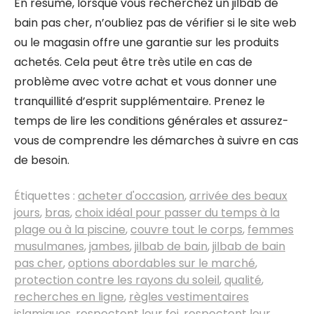
En résumé, lorsque vous recherchez un jilbab de
bain pas cher, n’oubliez pas de vérifier si le site web
ou le magasin offre une garantie sur les produits
achetés. Cela peut être très utile en cas de
problème avec votre achat et vous donner une
tranquillité d’esprit supplémentaire. Prenez le
temps de lire les conditions générales et assurez-
vous de comprendre les démarches à suivre en cas
de besoin.
Étiquettes :
acheter d'occasion
,
arrivée des beaux
jours
,
bras
,
choix idéal pour passer du temps à la
plage ou à la piscine
,
couvre tout le corps
,
femmes
musulmanes
,
jambes
,
jilbab de bain
,
jilbab de bain
pas cher
,
options abordables sur le marché
,
protection contre les rayons du soleil
,
qualité
,
recherches en ligne
,
règles vestimentaires
islamiques
,
respectent leur foi
,
respectent leur