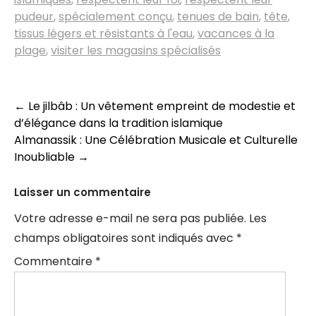
pudeur
,
spécialement conçu
,
tenues de bain
,
tête
,
tissus légers et résistants à l'eau
,
vacances à la
plage
,
visiter les magasins spécialisés
Navigation
←
Le jilbâb : Un vêtement empreint de modestie et
d’élégance dans la tradition islamique
des
Almanassik : Une Célébration Musicale et Culturelle
articles
Inoubliable
→
Laisser un commentaire
Votre adresse e-mail ne sera pas publiée.
Les
champs obligatoires sont indiqués avec
*
Commentaire
*