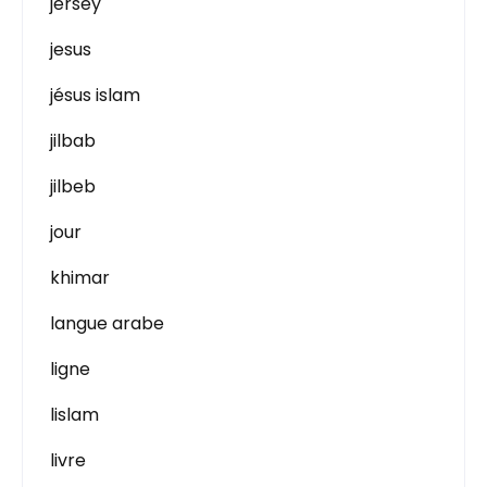
jersey
jesus
jésus islam
jilbab
jilbeb
jour
khimar
langue arabe
ligne
lislam
livre