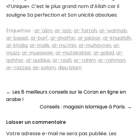
«l’Unique». C’est le plus grand nom d’Allah car il
souligne Sa perfection et Son unicité absolues.
Étiquettes :
al-'alim
,
al-'aziz
,
al-'fattah
,
al-'wahhab
,
al-baasit
,
al-bari'
,
al-ghaffar
,
al-jabbar
,
al-khaafidh
,
al-khaliq
,
al-malik
,
al-mu'min
,
al-muhaymin
,
al-
muizz
,
al-musawwir
,
al-mutakabbir
,
al-qabid
,
al-
qahhar
,
al-quddus
,
ar-raafi
,
ar-rahim
,
ar-rahman
,
ar-razzaq
,
as-salam
,
dieu islam
Navigation
←
Les 8 meilleurs conseils sur le Coran en ligne en
arabe !
des
Conseils : magasin islamique à Paris.
→
articles
Laisser un commentaire
Votre adresse e-mail ne sera pas publiée.
Les