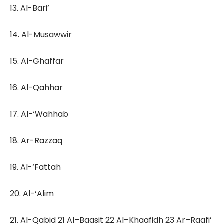
13. Al-Bari’
14. Al-Musawwir
15. Al-Ghaffar
16. Al-Qahhar
17. Al-‘Wahhab
18. Ar-Razzaq
19. Al-‘Fattah
20. Al-‘Alim
21. Al-Qabid 21 Al–Baasit 22 Al–Khaafidh 23 Ar–Raafi’