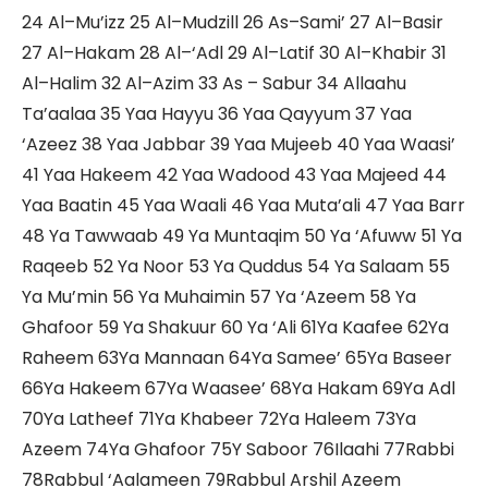
24 Al–Mu’izz 25 Al–Mudzill 26 As–Sami’ 27 Al–Basir
27 Al–Hakam 28 Al–‘Adl 29 Al–Latif 30 Al–Khabir 31
Al–Halim 32 Al–Azim 33 As – Sabur 34 Allaahu
Ta’aalaa 35 Yaa Hayyu 36 Yaa Qayyum 37 Yaa
‘Azeez 38 Yaa Jabbar 39 Yaa Mujeeb 40 Yaa Waasi’
41 Yaa Hakeem 42 Yaa Wadood 43 Yaa Majeed 44
Yaa Baatin 45 Yaa Waali 46 Yaa Muta’ali 47 Yaa Barr
48 Ya Tawwaab 49 Ya Muntaqim 50 Ya ‘Afuww 51 Ya
Raqeeb 52 Ya Noor 53 Ya Quddus 54 Ya Salaam 55
Ya Mu’min 56 Ya Muhaimin 57 Ya ‘Azeem 58 Ya
Ghafoor 59 Ya Shakuur 60 Ya ‘Ali 61Ya Kaafee 62Ya
Raheem 63Ya Mannaan 64Ya Samee’ 65Ya Baseer
66Ya Hakeem 67Ya Waasee’ 68Ya Hakam 69Ya Adl
70Ya Latheef 71Ya Khabeer 72Ya Haleem 73Ya
Azeem 74Ya Ghafoor 75Y Saboor 76Ilaahi 77Rabbi
78Rabbul ‘Aalameen 79Rabbul Arshil Azeem