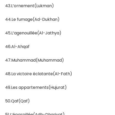
43.L’ornement(Lukman)
44.Le fumage(Ad-Dukhan)
45.L’agenouillée(Al-Jathya)
46.Al-Ahqaf
47.Muhammad(Muhammad)
48.La victoire éclatante(Al-Fath)
49.Les appartements(Hujurat)
50.Qaf(Qaf)
51.L’éparpillée(Adh-Dhariyat)