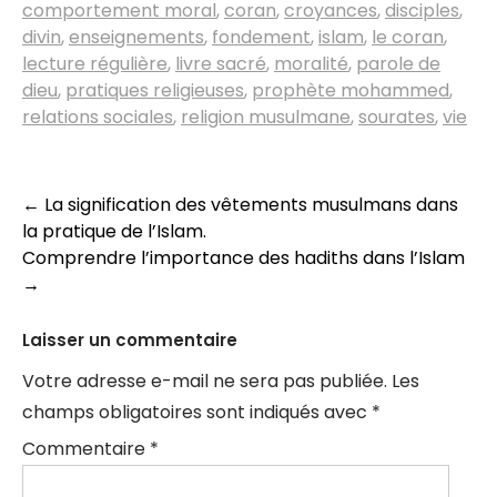
comportement moral
,
coran
,
croyances
,
disciples
,
divin
,
enseignements
,
fondement
,
islam
,
le coran
,
lecture régulière
,
livre sacré
,
moralité
,
parole de
dieu
,
pratiques religieuses
,
prophète mohammed
,
relations sociales
,
religion musulmane
,
sourates
,
vie
Navigation
←
La signification des vêtements musulmans dans
la pratique de l’Islam.
des
Comprendre l’importance des hadiths dans l’Islam
articles
→
Laisser un commentaire
Votre adresse e-mail ne sera pas publiée.
Les
champs obligatoires sont indiqués avec
*
Commentaire
*