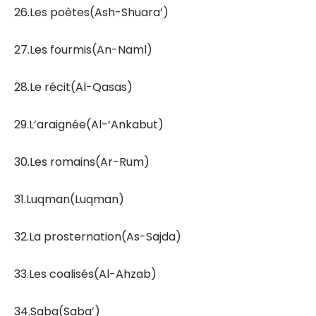
26.Les poètes(Ash-Shuara’)
27.Les fourmis(An-Naml)
28.Le récit(Al-Qasas)
29.L’araignée(Al-‘Ankabut)
30.Les romains(Ar-Rum)
31.Luqman(Luqman)
32.La prosternation(As-Sajda)
33.Les coalisés(Al-Ahzab)
34.Saba(Saba’)