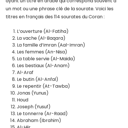
ayant un titre en arabe qui correspond souvent à
un mot ou une phrase clé de la sourate. Voici les
titres en français des 114 sourates du Coran :
L’ouverture (Al-Fatiha)
La vache (Al-Baqara)
La famille d’Imran (Aal-Imran)
Les femmes (An-Nisa)
La table servie (Al-Maida)
Les bestiaux (Al-Anam)
Al-Araf
Le butin (Al-Anfal)
Le repentir (At-Tawba)
Jonas (Yunus)
Houd
Joseph (Yusuf)
Le tonnerre (Ar-Raad)
Abraham (Ibrahim)
Al-Hijr