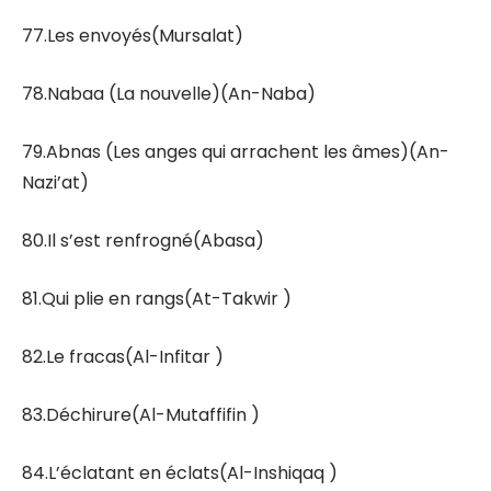
77.Les envoyés(Mursalat)
78.Nabaa (La nouvelle)(An-Naba)
79.Abnas (Les anges qui arrachent les âmes)(An-
Nazi’at)
80.Il s’est renfrogné(Abasa)
81.Qui plie en rangs(At-Takwir )
82.Le fracas(Al-Infitar )
83.Déchirure(Al-Mutaffifin )
84.L’éclatant en éclats(Al-Inshiqaq )