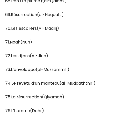
68.Pen (La plume)(al-Qalam )
69.Résurrection(al-Haqqah )
70.Les escaliers(Al-Maarij)
71.Noah(Nuh)
72.Les djinns(Al-Jinn)
73.L’enveloppé(al-Muzzammil )
74.Le revêtu d’un manteau(al-Muddaththir )
75.La résurrection(Qiyamah)
76.L’homme(Dahr)