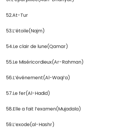
52.At-Tur
53.L’étoile(Najm)
54.Le clair de lune(Qamar)
55.Le Miséricordieux(Ar-Rahman)
56.L’événement(Al-Waqi’a)
57.Le fer(Al-Hadid)
58.Elle a fait l’examen(Mujadala)
59.L’exode(al-Hashr)