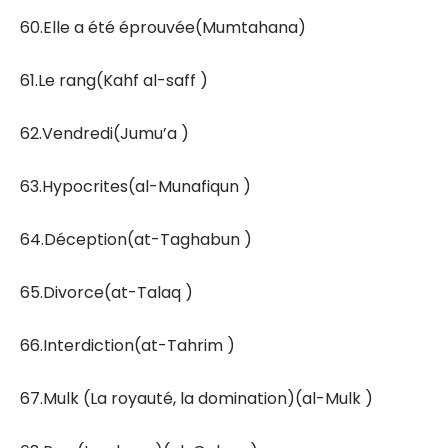
60.Elle a été éprouvée(Mumtahana)
61.Le rang(Kahf al-saff )
62.Vendredi(Jumu’a )
63.Hypocrites(al-Munafiqun )
64.Déception(at-Taghabun )
65.Divorce(at-Talaq )
66.Interdiction(at-Tahrim )
67.Mulk (La royauté, la domination)(al-Mulk )