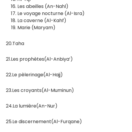
Les abeilles (An-Nahl)
Le voyage nocturne (Al-Isra)
La caverne (Al-Kahf)
Marie (Maryam)
20.Taha
21.Les prophètes(Al-Anbiya’)
22.Le pèlerinage(Al-Hajj)
23.Les croyants(Al-Muminun)
24.La lumière(An-Nur)
25.Le discernement(Al-Furqane)