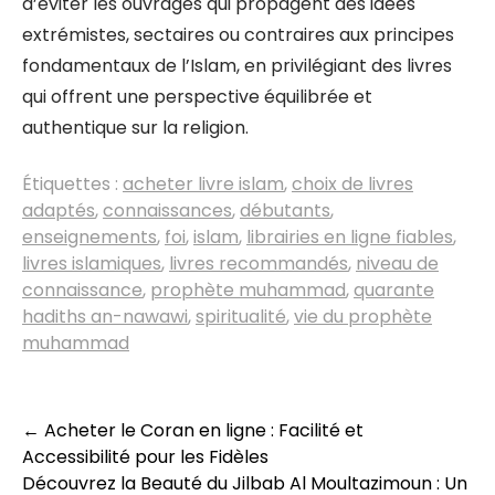
d’éviter les ouvrages qui propagent des idées
extrémistes, sectaires ou contraires aux principes
fondamentaux de l’Islam, en privilégiant des livres
qui offrent une perspective équilibrée et
authentique sur la religion.
Étiquettes :
acheter livre islam
,
choix de livres
adaptés
,
connaissances
,
débutants
,
enseignements
,
foi
,
islam
,
librairies en ligne fiables
,
livres islamiques
,
livres recommandés
,
niveau de
connaissance
,
prophète muhammad
,
quarante
hadiths an-nawawi
,
spiritualité
,
vie du prophète
muhammad
Navigation
←
Acheter le Coran en ligne : Facilité et
Accessibilité pour les Fidèles
des
Découvrez la Beauté du Jilbab Al Moultazimoun : Un