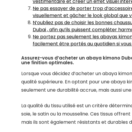
vestimentaire et créer un effet visuel inté
Ne pas essayer de porter trop d’accessoi
visuellement et gâcher le look global que v
N’oubliez pas de choisir les bonnes chauss
Dubai , afin qu’ils puissent compléter har
Ne portez pas seulement les abayas kimono
facilement être portés au quotidien si vous
Assurez-vous d’acheter un abaya kimono Dubai 
une finition optimales.
Lorsque vous décidez d’acheter un abaya kimono d
qualité supérieure. En optant pour une abaya k
seulement une durabilité accrue, mais aussi une 
La qualité du tissu utilisé est un critère détermin
soie, le satin ou la mousseline. Ces tissus offr
mais ils sont également résistants et durables 