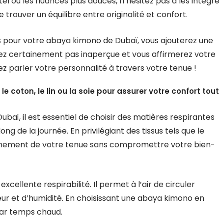
tel ou les nuances plus douces, n’hésitez pas à les intégre
 trouver un équilibre entre originalité et confort.
es pour votre abaya kimono de Dubaï, vous ajouterez une
rez certainement pas inaperçue et vous affirmerez votre
sez parler votre personnalité à travers votre tenue !
e coton, le lin ou la soie pour assurer votre confort tout
aï, il est essentiel de choisir des matières respirantes
ng de la journée. En privilégiant des tissus tels que le
 pleinement de votre tenue sans compromettre votre bien-
xcellente respirabilité. Il permet à l’air de circuler
leur et d’humidité. En choisissant une abaya kimono en
par temps chaud.