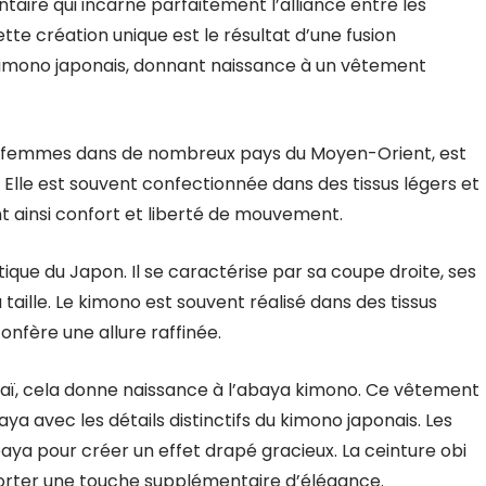
aire qui incarne parfaitement l’alliance entre les
te création unique est le résultat d’une fusion
 kimono japonais, donnant naissance à un vêtement
es femmes dans de nombreux pays du Moyen-Orient, est
 Elle est souvent confectionnée dans des tissus légers et
ant ainsi confort et liberté de mouvement.
ique du Japon. Il se caractérise par sa coupe droite, ses
taille. Le kimono est souvent réalisé dans des tissus
confère une allure raffinée.
baï, cela donne naissance à l’abaya kimono. Ce vêtement
a avec les détails distinctifs du kimono japonais. Les
ya pour créer un effet drapé gracieux. La ceinture obi
pporter une touche supplémentaire d’élégance.