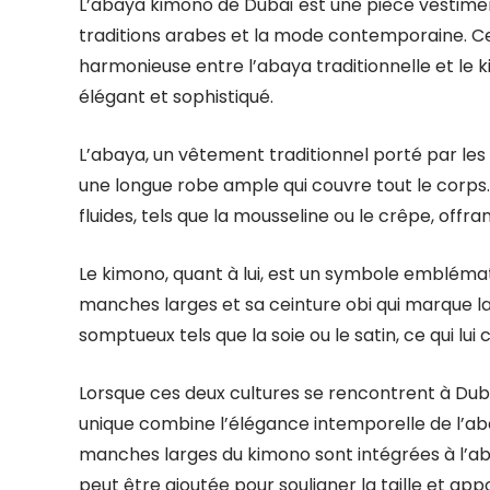
L’abaya kimono de Dubaï est une pièce vestiment
traditions arabes et la mode contemporaine. Cet
harmonieuse entre l’abaya traditionnelle et le
élégant et sophistiqué.
L’abaya, un vêtement traditionnel porté par l
une longue robe ample qui couvre tout le corps.
fluides, tels que la mousseline ou le crêpe, offr
Le kimono, quant à lui, est un symbole emblémat
manches larges et sa ceinture obi qui marque la 
somptueux tels que la soie ou le satin, ce qui lui 
Lorsque ces deux cultures se rencontrent à Du
unique combine l’élégance intemporelle de l’abay
manches larges du kimono sont intégrées à l’aba
peut être ajoutée pour souligner la taille et a