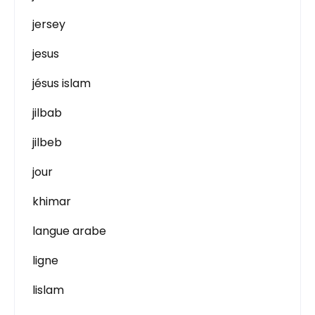
jersey
jesus
jésus islam
jilbab
jilbeb
jour
khimar
langue arabe
ligne
lislam