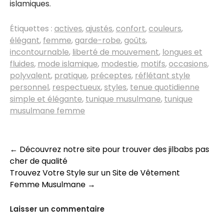
islamiques.
Étiquettes :
actives
,
ajustés
,
confort
,
couleurs
,
élégant
,
femme
,
garde-robe
,
goûts
,
incontournable
,
liberté de mouvement
,
longues et
fluides
,
mode islamique
,
modestie
,
motifs
,
occasions
,
polyvalent
,
pratique
,
préceptes
,
réflétant style
personnel
,
respectueux
,
styles
,
tenue quotidienne
simple et élégante
,
tunique musulmane
,
tunique
musulmane femme
Navigation
←
Découvrez notre site pour trouver des jilbabs pas
cher de qualité
des
Trouvez Votre Style sur un Site de Vêtement
articles
Femme Musulmane
→
Laisser un commentaire