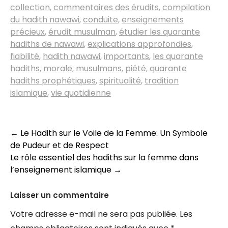
collection
,
commentaires des érudits
,
compilation
du hadith nawawi
,
conduite
,
enseignements
précieux
,
érudit musulman
,
étudier les quarante
hadiths de nawawi
,
explications approfondies
,
fiabilité
,
hadith nawawi
,
importants
,
les quarante
hadiths
,
morale
,
musulmans
,
piété
,
quarante
hadiths prophétiques
,
spiritualité
,
tradition
islamique
,
vie quotidienne
Navigation
←
Le Hadith sur le Voile de la Femme: Un Symbole
de Pudeur et de Respect
des
Le rôle essentiel des hadiths sur la femme dans
articles
l’enseignement islamique
→
Laisser un commentaire
Votre adresse e-mail ne sera pas publiée.
Les