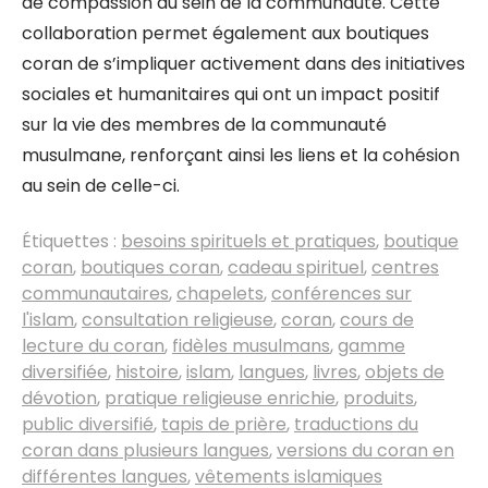
de compassion au sein de la communauté. Cette
collaboration permet également aux boutiques
coran de s’impliquer activement dans des initiatives
sociales et humanitaires qui ont un impact positif
sur la vie des membres de la communauté
musulmane, renforçant ainsi les liens et la cohésion
au sein de celle-ci.
Étiquettes :
besoins spirituels et pratiques
,
boutique
coran
,
boutiques coran
,
cadeau spirituel
,
centres
communautaires
,
chapelets
,
conférences sur
l'islam
,
consultation religieuse
,
coran
,
cours de
lecture du coran
,
fidèles musulmans
,
gamme
diversifiée
,
histoire
,
islam
,
langues
,
livres
,
objets de
dévotion
,
pratique religieuse enrichie
,
produits
,
public diversifié
,
tapis de prière
,
traductions du
coran dans plusieurs langues
,
versions du coran en
différentes langues
,
vêtements islamiques