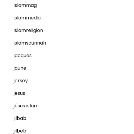
islammag
islammedia
islamreligion
islamsounnah
jacques
jaune
jersey
jesus
jésus islam
jilbab
jilbeb