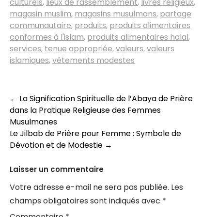
culturels
,
lieux de rassemblement
,
livres religieux
,
magasin muslim
,
magasins musulmans
,
partage
communautaire
,
produits
,
produits alimentaires
conformes à l'islam
,
produits alimentaires halal
,
services
,
tenue appropriée
,
valeurs
,
valeurs
islamiques
,
vêtements modestes
Navigation
←
La Signification Spirituelle de l’Abaya de Prière
dans la Pratique Religieuse des Femmes
des
Musulmanes
articles
Le Jilbab de Prière pour Femme : Symbole de
Dévotion et de Modestie
→
Laisser un commentaire
Votre adresse e-mail ne sera pas publiée.
Les
champs obligatoires sont indiqués avec
*
Commentaire
*