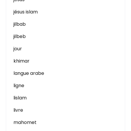
jésus islam
jilbab
jilbeb
jour
khimar
langue arabe
ligne
lislam
livre
mahomet