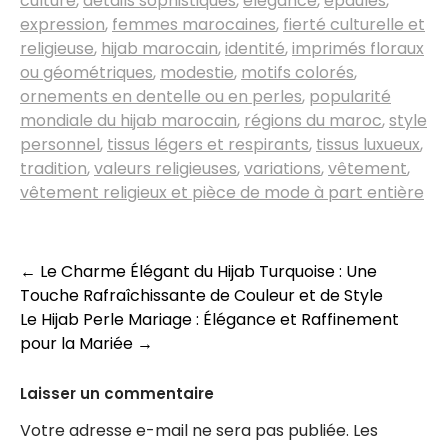
culture
,
détails sophistiqués
,
élégance
,
épaules
,
expression
,
femmes marocaines
,
fierté culturelle et
religieuse
,
hijab marocain
,
identité
,
imprimés floraux
ou géométriques
,
modestie
,
motifs colorés
,
ornements en dentelle ou en perles
,
popularité
mondiale du hijab marocain
,
régions du maroc
,
style
personnel
,
tissus légers et respirants
,
tissus luxueux
,
tradition
,
valeurs religieuses
,
variations
,
vêtement
,
vêtement religieux et pièce de mode à part entière
Navigation
←
Le Charme Élégant du Hijab Turquoise : Une
Touche Rafraîchissante de Couleur et de Style
des
Le Hijab Perle Mariage : Élégance et Raffinement
articles
pour la Mariée
→
Laisser un commentaire
Votre adresse e-mail ne sera pas publiée.
Les