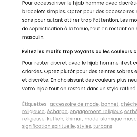
Pour accessoiriser le hijab homme avec discréti
bracelets simples. Opter pour des accessoires
sans pour autant attirer trop l’attention. Les m
de sophistication à la tenue, tout en restant en
masculin.
Évitez les motifs trop voyants ou les couleurs c
Pour rester discret avec le hijab homme, il est c
criardes. Optez plutôt pour des teintes sobres 
et discrète. En choisissant des couleurs plus ne
votre hijab tout en restant dans un style raffin
Étiquettes :
accessoire de mode
,
bonnet
,
chèche
religieuse
,
écharpe
,
engagement religieux
,
esthé
religieuse
,
keffieh
,
khimar
,
mode islamique masc
signification spirituelle
,
styles
,
turbans