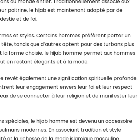
ns du monde entier. Traditionnellement associé aux
r poitrine, le hijab est maintenant adopté par de
tie et de foi.
ormes et styles. Certains hommes préfèrent porter un
tête, tandis que d’autres optent pour des turbans plus
it la forme choisie, le hijab homme permet aux hommes
out en restant élégants et à la mode.
e revêt également une signification spirituelle profonde.
rent leur engagement envers leur foi et leur respect
ux de se connecter à leur religion et de manifester leur
ons spéciales, le hijab homme est devenu un accessoire
mans modernes. En associant tradition et style
té et la richesse de la mode islamique masculine.