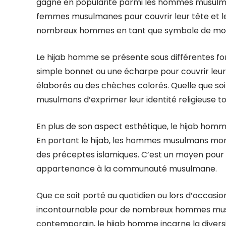
gagne en popularité parmi les hommes musulma
femmes musulmanes pour couvrir leur tête et leu
nombreux hommes en tant que symbole de modes
Le hijab homme se présente sous différentes f
simple bonnet ou une écharpe pour couvrir leur 
élaborés ou des chèches colorés. Quelle que so
musulmans d’exprimer leur identité religieuse t
En plus de son aspect esthétique, le hijab homm
En portant le hijab, les hommes musulmans mont
des préceptes islamiques. C’est un moyen pour e
appartenance à la communauté musulmane.
Que ce soit porté au quotidien ou lors d’occasi
incontournable pour de nombreux hommes musul
contemporain, le hijab homme incarne la diversi