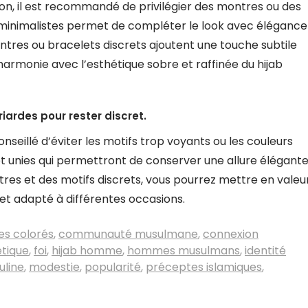
on, il est recommandé de privilégier des montres ou des
 minimalistes permet de compléter le look avec élégance
ontres ou bracelets discrets ajoutent une touche subtile
 harmonie avec l’esthétique sobre et raffinée du hijab
riardes pour rester discret.
onseillé d’éviter les motifs trop voyants ou les couleurs
et unies qui permettront de conserver une allure élégant
utres et des motifs discrets, vous pourrez mettre en valeu
é et adapté à différentes occasions.
s colorés
,
communauté musulmane
,
connexion
tique
,
foi
,
hijab homme
,
hommes musulmans
,
identité
uline
,
modestie
,
popularité
,
préceptes islamiques
,