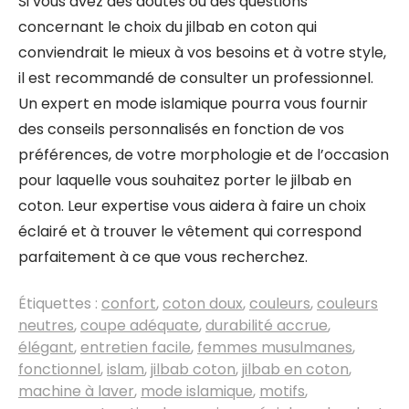
Si vous avez des doutes ou des questions
concernant le choix du jilbab en coton qui
conviendrait le mieux à vos besoins et à votre style,
il est recommandé de consulter un professionnel.
Un expert en mode islamique pourra vous fournir
des conseils personnalisés en fonction de vos
préférences, de votre morphologie et de l’occasion
pour laquelle vous souhaitez porter le jilbab en
coton. Leur expertise vous aidera à faire un choix
éclairé et à trouver le vêtement qui correspond
parfaitement à ce que vous recherchez.
Étiquettes :
confort
,
coton doux
,
couleurs
,
couleurs
neutres
,
coupe adéquate
,
durabilité accrue
,
élégant
,
entretien facile
,
femmes musulmanes
,
fonctionnel
,
islam
,
jilbab coton
,
jilbab en coton
,
machine à laver
,
mode islamique
,
motifs
,