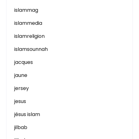
islammag
islammedia
islamreligion
islamsounnah
jacques
jaune
jersey
jesus
jésus islam
jilbab