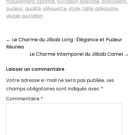
mouvement optimal
,
occasion spéciale
,
polyvalent
,
pudeur
,
qualité
,
silhouette
,
style
,
taille adéquate
,
usage quotidien
Navigation
←
Le Charme du Jilbab Long : Élégance et Pudeur
Réunies
des
Le Charme Intemporel du Jilbab Camel
→
articles
Laisser un commentaire
Votre adresse e-mail ne sera pas publiée.
Les
champs obligatoires sont indiqués avec
*
Commentaire
*