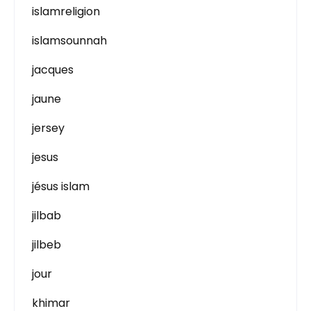
islamreligion
islamsounnah
jacques
jaune
jersey
jesus
jésus islam
jilbab
jilbeb
jour
khimar