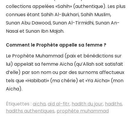
collections appelées «Sahih» (authentique). Les plus
connues étant Sahih Al-Bukhari, Sahih Muslim,
Sunan Abu Dawood, Sunan Al-Tirmidhi, Sunan An-
Nasai et Sunan Ibn Majah.
Comment le Prophète appelle sa femme ?
Le Prophète Muhammad (paix et bénédictions sur
lui) appelait sa femme Aïcha (qu’Allah soit satisfait
d’elle) par son nom ou par des surnoms affectueux
tels que «Habibati» (ma chérie) et «Ya Aïcha» (mon
Aïcha).
Étiquettes :
aïcha
,
aïd al-fitr
,
hadith du jour
,
hadiths
,
hadiths authentiques
,
prophète muhammad