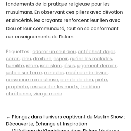
fondements de la pratique religieuse pour les
musulmans. En observant ces piliers avec dévotion
et sincérité, les croyants renforcent leur lien avec
Dieu et leur communauté, tout en se conformant
aux enseignements de l’Islam.
Étiquettes :
adorer un seul dieu
,
antéchrist dajjal
,
coran
,
dieu
,
droiture
,
espoir
,
guérir les malades
,
humilité
,
islam
,
issa islam
,
jésus
,
jugement dernier
,
justice sur terre
,
miracles
,
miséricorde divine
,
naissance miraculeuse
,
parole de dieu
,
piété
,
prophète
,
ressusciter les morts
,
tradition
chrétienne
,
vierge marie
Navigation
←
Plongez dans l’univers captivant du Muslim Show :
Découverte, Échange et Inspiration
des
L’Héritage du Kharidjisme dans l’Islam Moderne
→