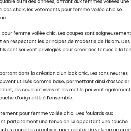
uable au fil des années, offrant aux femmes voilées une
i ces choix, les vêtements pour femme voilée chic se
né.
t pour femme voilée chic. Les coupes sont soigneusemen
t en respectant les principes de modestie de l’islam. Des
btils sont souvent privilégiés pour créer des tenues à la foi
ortant dans la création d’un look chic. Les tons neutres
nt souvent utilisés comme base, permettant ainsi d’associer
ndant, les couleurs vives et les motifs peuvent également
ouche d’originalité à l’ensemble.
êtement pour femme voilée chic. Des foulards aux
tent parfaitement une tenue en lui apportant une touche
érentes manières créatives pour ajouter du volume ou crée