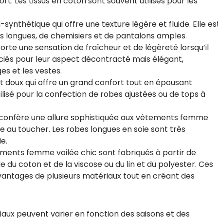
ort. Les tissus en coton sont souvent utilisés pour les
-synthétique qui offre une texture légère et fluide. Elle es
es longues, de chemisiers et de pantalons amples.
pporte une sensation de fraîcheur et de légèreté lorsqu’il
ciés pour leur aspect décontracté mais élégant,
es et les vestes.
e et doux qui offre un grand confort tout en épousant
tilisé pour la confection de robes ajustées ou de tops à
qui confère une allure sophistiquée aux vêtements femme
ble au toucher. Les robes longues en soie sont très
e.
ments femme voilée chic sont fabriqués à partir de
du coton et de la viscose ou du lin et du polyester. Ces
antages de plusieurs matériaux tout en créant des
iaux peuvent varier en fonction des saisons et des