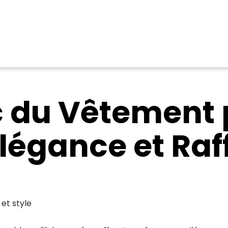
ic du Vêtemen
 Élégance et Ra
et style