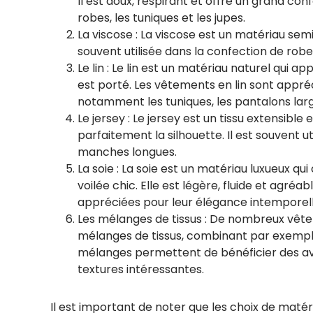
Il est doux, respirant et offre un grand conf
robes, les tuniques et les jupes.
La viscose : La viscose est un matériau semi
souvent utilisée dans la confection de rob
Le lin : Le lin est un matériau naturel qui a
est porté. Les vêtements en lin sont appré
notamment les tuniques, les pantalons larg
Le jersey : Le jersey est un tissu extensibl
parfaitement la silhouette. Il est souvent u
manches longues.
La soie : La soie est un matériau luxueux 
voilée chic. Elle est légère, fluide et agréa
appréciées pour leur élégance intemporell
Les mélanges de tissus : De nombreux vête
mélanges de tissus, combinant par exemple 
mélanges permettent de bénéficier des av
textures intéressantes.
Il est important de noter que les choix de matér