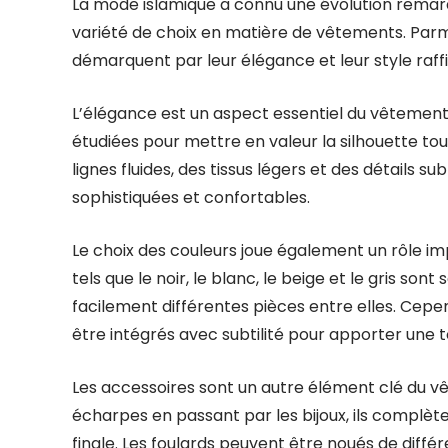
La mode islamique a connu une évolution remarq
variété de choix en matière de vêtements. Parm
démarquent par leur élégance et leur style raffi
L’élégance est un aspect essentiel du vêtemen
étudiées pour mettre en valeur la silhouette tou
lignes fluides, des tissus légers et des détails su
sophistiquées et confortables.
Le choix des couleurs joue également un rôle imp
tels que le noir, le blanc, le beige et le gris so
facilement différentes pièces entre elles. Cepe
être intégrés avec subtilité pour apporter une t
Les accessoires sont un autre élément clé du v
écharpes en passant par les bijoux, ils complè
finale. Les foulards peuvent être noués de diff