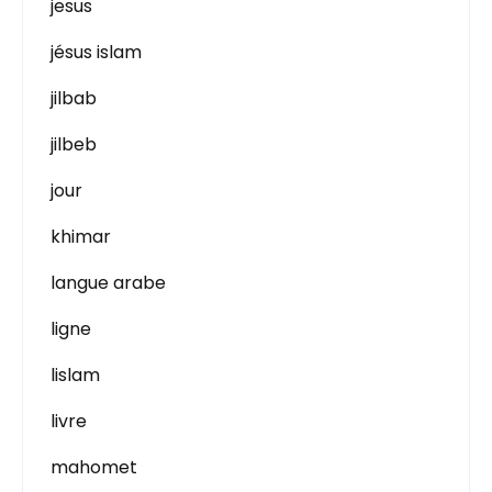
jesus
jésus islam
jilbab
jilbeb
jour
khimar
langue arabe
ligne
lislam
livre
mahomet