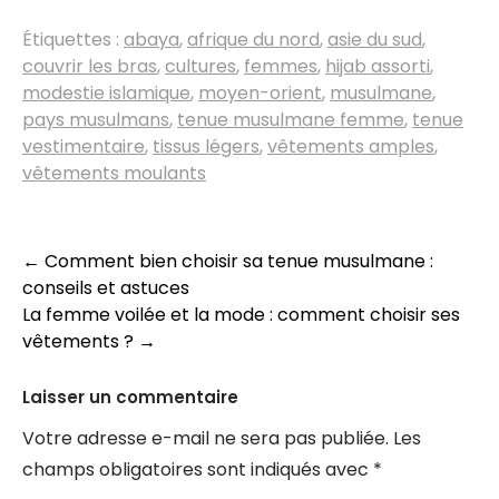
Étiquettes :
abaya
,
afrique du nord
,
asie du sud
,
couvrir les bras
,
cultures
,
femmes
,
hijab assorti
,
modestie islamique
,
moyen-orient
,
musulmane
,
pays musulmans
,
tenue musulmane femme
,
tenue
vestimentaire
,
tissus légers
,
vêtements amples
,
vêtements moulants
Navigation
←
Comment bien choisir sa tenue musulmane :
conseils et astuces
des
La femme voilée et la mode : comment choisir ses
articles
vêtements ?
→
Laisser un commentaire
Votre adresse e-mail ne sera pas publiée.
Les
champs obligatoires sont indiqués avec
*