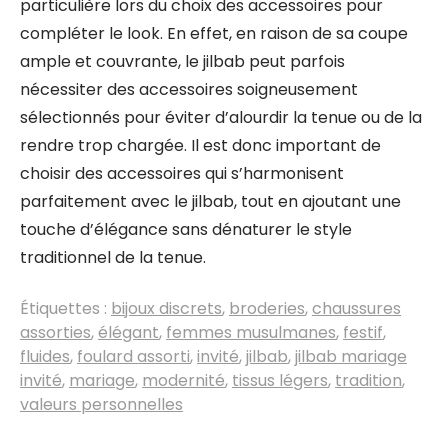
particulière lors du choix des accessoires pour
compléter le look. En effet, en raison de sa coupe
ample et couvrante, le jilbab peut parfois
nécessiter des accessoires soigneusement
sélectionnés pour éviter d’alourdir la tenue ou de la
rendre trop chargée. Il est donc important de
choisir des accessoires qui s’harmonisent
parfaitement avec le jilbab, tout en ajoutant une
touche d’élégance sans dénaturer le style
traditionnel de la tenue.
Étiquettes :
bijoux discrets
,
broderies
,
chaussures
assorties
,
élégant
,
femmes musulmanes
,
festif
,
fluides
,
foulard assorti
,
invité
,
jilbab
,
jilbab mariage
invité
,
mariage
,
modernité
,
tissus légers
,
tradition
,
valeurs personnelles