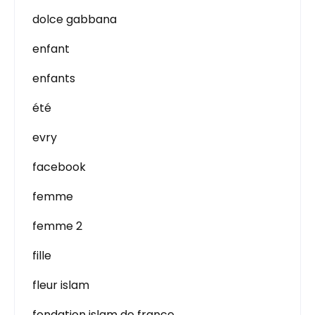
dolce gabbana
enfant
enfants
été
evry
facebook
femme
femme 2
fille
fleur islam
fondation islam de france