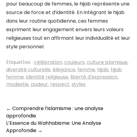
pour beaucoup de femmes, le hijab représente une
source de force et d’identité. En intégrant le hijab
dans leur routine quotidienne, ces femmes
expriment leur engagement envers leurs valeurs
religieuses tout en affirmant leur individualité et leur
style personnel.
Étiquettes :
célébration
,
couleurs
,
culture islamique
,
diversité culturelle
,
élégance
,
femme
,
hijab
,
hijab
femme
,
identité religieuse
,
liberté d'expression
,
modestie
,
pudeur
,
respect
,
styles
Navigation
←
Comprendre l’islamisme : une analyse
approfondie
des
L’Essence du Wahhabisme: Une Analyse
articles
Approfondie
→