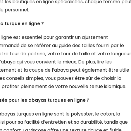
nt les boutiques en ligne spécialisées, chaque femme peu
le personnel.
a turque en ligne ?
 ligne est essentiel pour garantir un ajustement
commandé de se référer au guide des tailles fourni par le
tre tour de poitrine, votre tour de taille et votre longueu
abaya qui vous convient le mieux. De plus, lire les
tement et la coupe de l’abaya peut également être utile
es conseils simples, vous pouvez être sûr de choisir la
t profiter pleinement de votre nouvelle tenue islamique.
isés pour les abayas turques en ligne ?
abayas turques en ligne sont le polyester, le coton, la
si pour sa facilité d’entretien et sa durabilité, tandis que
n confort. La viscose offre une texture douce et fluide,