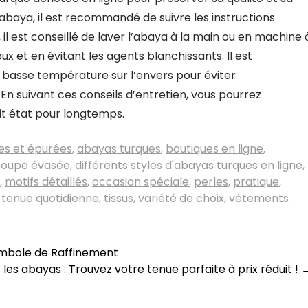
e abaya, il est recommandé de suivre les instructions
, il est conseillé de laver l’abaya à la main ou en machine 
x et en évitant les agents blanchissants. Il est
asse température sur l’envers pour éviter
n suivant ces conseils d’entretien, vous pourrez
it état pour longtemps.
es et épurées
,
abayas turques
,
boutiques en ligne
,
coupe évasée
,
différents styles d'abayas turques en ligne
,
,
motifs détaillés
,
occasion spéciale
,
perles
,
pratique
,
,
tenue quotidienne
,
tissus
,
variété de choix
,
vêtements
Symbole de Raffinement
 les abayas : Trouvez votre tenue parfaite à prix réduit !