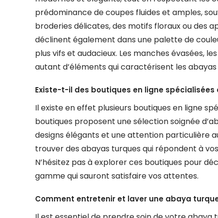
prédominance de coupes fluides et amples, souv
broderies délicates, des motifs floraux ou des 
déclinent également dans une palette de couleur
plus vifs et audacieux. Les manches évasées, le
autant d’éléments qui caractérisent les abayas
Existe-t-il des boutiques en ligne spécialisée
Il existe en effet plusieurs boutiques en ligne s
boutiques proposent une sélection soignée d’ab
designs élégants et une attention particulière a
trouver des abayas turques qui répondent à vos 
N’hésitez pas à explorer ces boutiques pour d
gamme qui sauront satisfaire vos attentes.
Comment entretenir et laver une abaya turque
Il est essentiel de prendre soin de votre abaya 