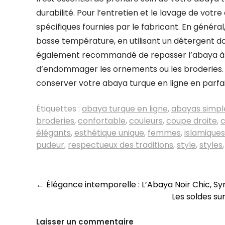
durabilité. Pour l’entretien et le lavage de votr
spécifiques fournies par le fabricant. En général
basse température, en utilisant un détergent dou
également recommandé de repasser l’abaya à b
d’endommager les ornements ou les broderies. E
conserver votre abaya turque en ligne en parfa
Étiquettes :
abaya turque en ligne
,
abayas simpl
broderies
,
confortable
,
couleurs
,
coupe droite
,
élégants
,
esthétique unique
,
femmes
,
islamiques
pudeur
,
respectueux des traditions
,
style
,
styles
Navigation
←
Élégance intemporelle : L’Abaya Noir Chic, 
Les soldes sur
des
articles
Laisser un commentaire