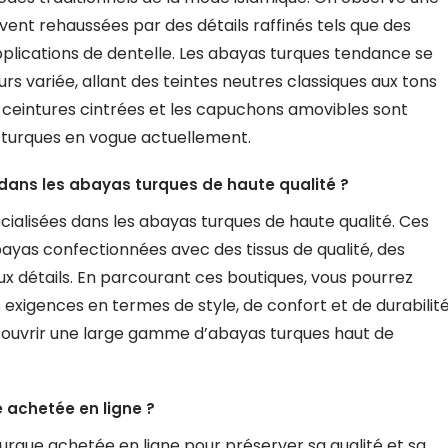
ent rehaussées par des détails raffinés tels que des
applications de dentelle. Les abayas turques tendance se
s variée, allant des teintes neutres classiques aux tons
s ceintures cintrées et les capuchons amovibles sont
 turques en vogue actuellement.
s dans les abayas turques de haute qualité ?
pécialisées dans les abayas turques de haute qualité. Ces
ayas confectionnées avec des tissus de qualité, des
ux détails. En parcourant ces boutiques, vous pourrez
exigences en termes de style, de confort et de durabilité
écouvrir une large gamme d’abayas turques haut de
 achetée en ligne ?
turque achetée en ligne pour préserver sa qualité et sa