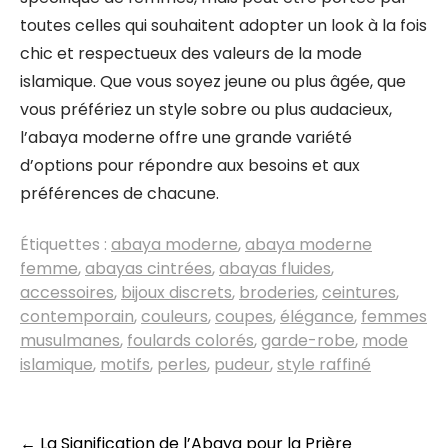
toutes celles qui souhaitent adopter un look à la fois
chic et respectueux des valeurs de la mode
islamique. Que vous soyez jeune ou plus âgée, que
vous préfériez un style sobre ou plus audacieux,
l’abaya moderne offre une grande variété
d’options pour répondre aux besoins et aux
préférences de chacune.
Étiquettes :
abaya moderne
,
abaya moderne
femme
,
abayas cintrées
,
abayas fluides
,
accessoires
,
bijoux discrets
,
broderies
,
ceintures
,
contemporain
,
couleurs
,
coupes
,
élégance
,
femmes
musulmanes
,
foulards colorés
,
garde-robe
,
mode
islamique
,
motifs
,
perles
,
pudeur
,
style raffiné
Navigation
←
La Signification de l’Abaya pour la Prière