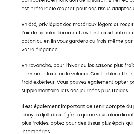
composent, en fonction de la saison. En effet, pou
est préférable d’opter pour des tissus adaptés
En été, privilégiez des matériaux légers et respir
l’air de circuler librement, évitant ainsi toute 
coton ou en lin vous gardera au frais même par
votre élégance.
En revanche, pour l’hiver ou les saisons plus fr
comme la laine ou le velours. Ces textiles offre
froid extérieur. Vous pouvez également opter p
supplémentaire lors des journées plus froides.
Il est également important de tenir compte du po
abayas djellabas légères qui ne vous alourdiron
plus froides, optez pour des tissus plus épais q
intempéries.