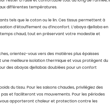
r rester à l’aise et confortable tout au long de l’année, i
 aux différentes températures.
ants tels que le coton ou le lin. Ces tissus permettent à
sensation d’étouffement ou d’inconfort. L’abaya djellaba en
 temps chaud, tout en préservant votre modestie et
aîches, orientez-vous vers des matières plus épaisses
nt une meilleure isolation thermique et vous protègent du
our des abayas djellabas doublées pour un confort
ids du tissu. Pour les saisons chaudes, privilégiez des
t pas et faciliteront vos mouvements. Pour les périodes
ui vous apporteront chaleur et protection contre les