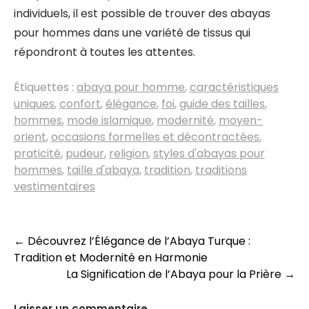
individuels, il est possible de trouver des abayas
pour hommes dans une variété de tissus qui
répondront à toutes les attentes.
Étiquettes :
abaya pour homme
,
caractéristiques
uniques
,
confort
,
élégance
,
foi
,
guide des tailles
,
hommes
,
mode islamique
,
modernité
,
moyen-
orient
,
occasions formelles et décontractées
,
praticité
,
pudeur
,
religion
,
styles d'abayas pour
hommes
,
taille d'abaya
,
tradition
,
traditions
vestimentaires
Navigation
←
Découvrez l’Élégance de l’Abaya Turque :
Tradition et Modernité en Harmonie
des
La Signification de l’Abaya pour la Prière
→
articles
Laisser un commentaire