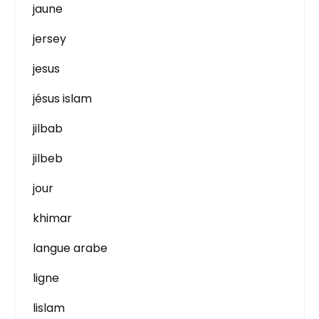
jaune
jersey
jesus
jésus islam
jilbab
jilbeb
jour
khimar
langue arabe
ligne
lislam