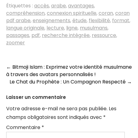
Étiquettes :
accès
,
arabe
,
avantages
,
compréhension
,
connexion spirituelle
,
coran
,
coran
pdf arabe
,
enseignements
,
étude
,
flexibilité
,
format
,
langue originale
,
lecture
,
ligne
,
musulmans
,
passages
,
pdf
,
recherche intégrée
,
ressource
,
zoomer
Navigation
←
Bitmoji Islam : Exprimez votre identité musulmane
à travers des avatars personnalisés !
des
Le Chat du Prophète : Un Compagnon Respecté
→
articles
Laisser un commentaire
Votre adresse e-mail ne sera pas publiée.
Les
champs obligatoires sont indiqués avec
*
Commentaire
*