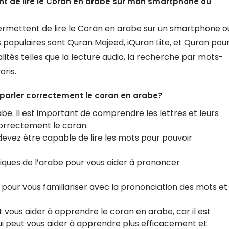
ent de lire le Coran en arabe sur mon smartphone ou
i permettent de lire le Coran en arabe sur un smartphone o
s populaires sont Quran Majeed, iQuran Lite, et Quran pou
lités telles que la lecture audio, la recherche par mots-
oris.
arler correctement le coran en arabe?
. Il est important de comprendre les lettres et leurs
orrectement le coran.
devez être capable de lire les mots pour pouvoir
iques de l’arabe pour vous aider à prononcer
pour vous familiariser avec la prononciation des mots et
 vous aider à apprendre le coran en arabe, car il est
ui peut vous aider à apprendre plus efficacement et