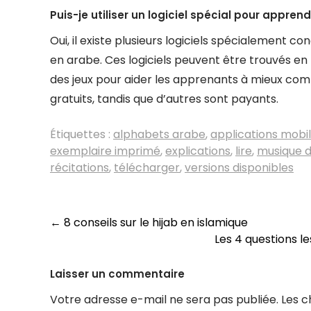
Puis-je utiliser un logiciel spécial pour appren
Oui, il existe plusieurs logiciels spécialement 
en arabe. Ces logiciels peuvent être trouvés en 
des jeux pour aider les apprenants à mieux comp
gratuits, tandis que d’autres sont payants.
Étiquettes :
alphabets arabe
,
applications mobi
exemplaire imprimé
,
explications
,
lire
,
musique d
récitations
,
télécharger
,
versions disponibles
Navigation
←
8 conseils sur le hijab en islamique
Les 4 questions l
des
articles
Laisser un commentaire
Votre adresse e-mail ne sera pas publiée.
Les c