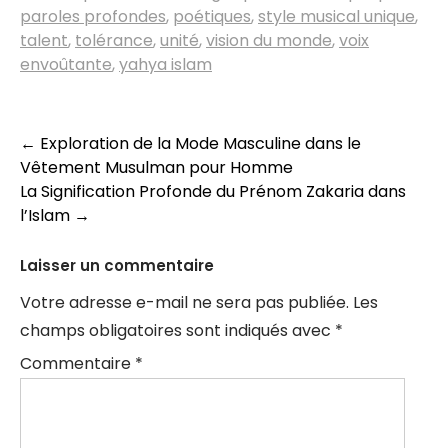
paroles profondes
,
poétiques
,
style musical unique
,
talent
,
tolérance
,
unité
,
vision du monde
,
voix
envoûtante
,
yahya islam
Navigation
←
Exploration de la Mode Masculine dans le
Vêtement Musulman pour Homme
des
La Signification Profonde du Prénom Zakaria dans
articles
l’Islam
→
Laisser un commentaire
Votre adresse e-mail ne sera pas publiée.
Les
champs obligatoires sont indiqués avec
*
Commentaire
*