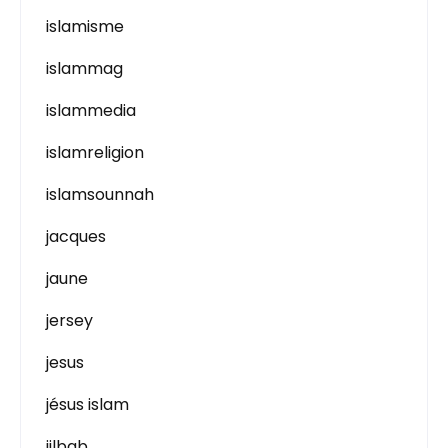
islamisme
islammag
islammedia
islamreligion
islamsounnah
jacques
jaune
jersey
jesus
jésus islam
jilbab