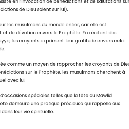
iste en l’invocation de bénédictions et de salutations su
ctions de Dieu soient sur lui).
ur les musulmans du monde entier, car elle est
et de dévotion envers le Prophète. En récitant des
miyya, les croyants expriment leur gratitude envers celui
de.
dérée comme un moyen de rapprocher les croyants de Die
bénédictions sur le Prophète, les musulmans cherchent à
el avec lui.
 d’occasions spéciales telles que la fête du Mawlid
phète demeure une pratique précieuse qui rappelle aux
s leur vie spirituelle.