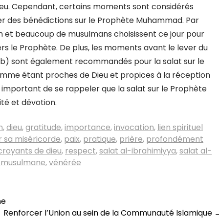
lieu. Cependant, certains moments sont considérés
r des bénédictions sur le Prophète Muhammad. Par
lam et beaucoup de musulmans choisissent ce jour pour
vers le Prophète. De plus, les moments avant le lever du
ghrib) sont également recommandés pour la salat sur le
mme étant proches de Dieu et propices à la réception
st important de se rappeler que la salat sur le Prophète
té et dévotion.
n
,
dieu
,
gratitude
,
importance
,
invocation
,
lien spirituel
r sa miséricorde
,
paix
,
pratique
,
prière
,
profondément
croyants de dieu
,
respect
,
salat al-ibrahimiyya
,
salat al-
n musulmane
,
vénérée
ne
Renforcer l’Union au sein de la Communauté Islamique