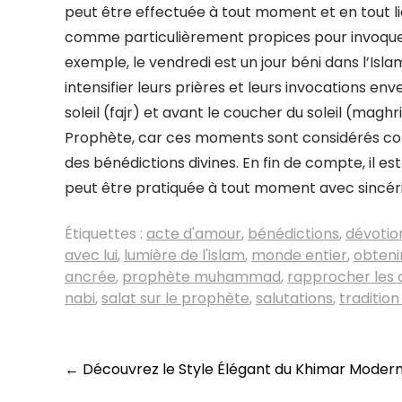
peut être effectuée à tout moment et en tout 
comme particulièrement propices pour invoque
exemple, le vendredi est un jour béni dans l’Is
intensifier leurs prières et leurs invocations en
soleil (fajr) et avant le coucher du soleil (ma
Prophète, car ces moments sont considérés co
des bénédictions divines. En fin de compte, il e
peut être pratiquée à tout moment avec sincéri
Étiquettes :
acte d'amour
,
bénédictions
,
dévotio
avec lui
,
lumière de l'islam
,
monde entier
,
obteni
ancrée
,
prophète muhammad
,
rapprocher les 
nabi
,
salat sur le prophète
,
salutations
,
traditio
Navigation
←
Découvrez le Style Élégant du Khimar Moder