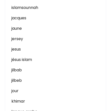
islamsounnah
jacques
jaune
jersey
jesus
jésus islam
jilbab
jilbeb
jour
khimar