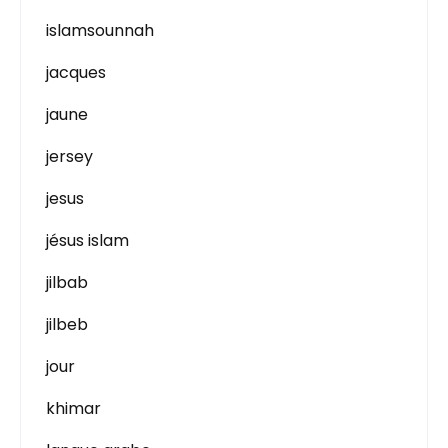
islamsounnah
jacques
jaune
jersey
jesus
jésus islam
jilbab
jilbeb
jour
khimar