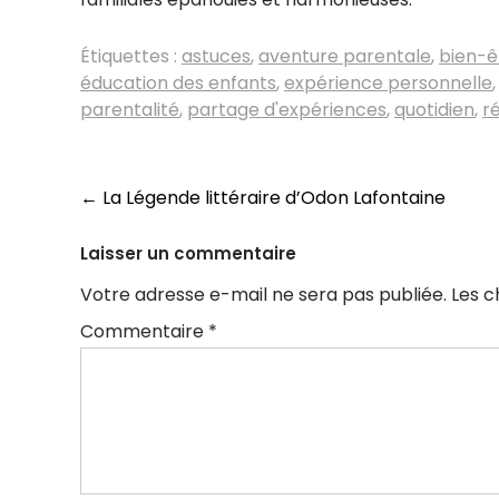
Étiquettes :
astuces
,
aventure parentale
,
bien-ê
éducation des enfants
,
expérience personnelle
parentalité
,
partage d'expériences
,
quotidien
,
r
Navigation
←
La Légende littéraire d’Odon Lafontaine
des
Laisser un commentaire
articles
Votre adresse e-mail ne sera pas publiée.
Les c
Commentaire
*