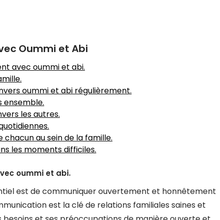
 avec Oummi et Abi
t avec oummi et abi.
mille.
nvers oummi et abi régulièrement.
s ensemble.
vers les autres.
quotidiennes.
 chacun au sein de la famille.
ns les moments difficiles.
ec oummi et abi.
ssentiel est de communiquer ouvertement et honnêtement
unication est la clé de relations familiales saines et
s besoins et ses préoccupations de manière ouverte et