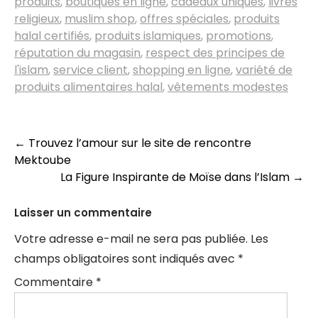
produits
,
boutiques en ligne
,
cadeaux uniques
,
livres
religieux
,
muslim shop
,
offres spéciales
,
produits
halal certifiés
,
produits islamiques
,
promotions
,
réputation du magasin
,
respect des principes de
l'islam
,
service client
,
shopping en ligne
,
variété de
produits alimentaires halal
,
vêtements modestes
Navigation
←
Trouvez l’amour sur le site de rencontre
Mektoube
des
La Figure Inspirante de Moïse dans l’Islam
→
articles
Laisser un commentaire
Votre adresse e-mail ne sera pas publiée.
Les
champs obligatoires sont indiqués avec
*
Commentaire
*