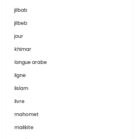
jilbab
jilbeb
jour
khimar
langue arabe
ligne
lislam
livre
mahomet
malikite