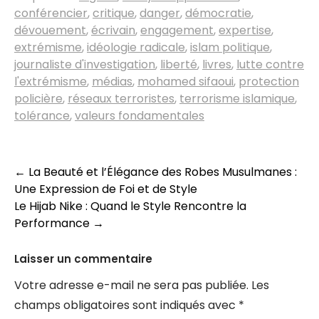
conférencier
,
critique
,
danger
,
démocratie
,
dévouement
,
écrivain
,
engagement
,
expertise
,
extrémisme
,
idéologie radicale
,
islam politique
,
journaliste d'investigation
,
liberté
,
livres
,
lutte contre
l'extrémisme
,
médias
,
mohamed sifaoui
,
protection
policière
,
réseaux terroristes
,
terrorisme islamique
,
tolérance
,
valeurs fondamentales
Navigation
←
La Beauté et l’Élégance des Robes Musulmanes :
Une Expression de Foi et de Style
des
Le Hijab Nike : Quand le Style Rencontre la
articles
Performance
→
Laisser un commentaire
Votre adresse e-mail ne sera pas publiée.
Les
champs obligatoires sont indiqués avec
*