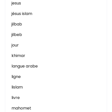
jesus
jésus islam
jilbab
jilbeb
jour
khimar
langue arabe
ligne
lislam
livre
mahomet