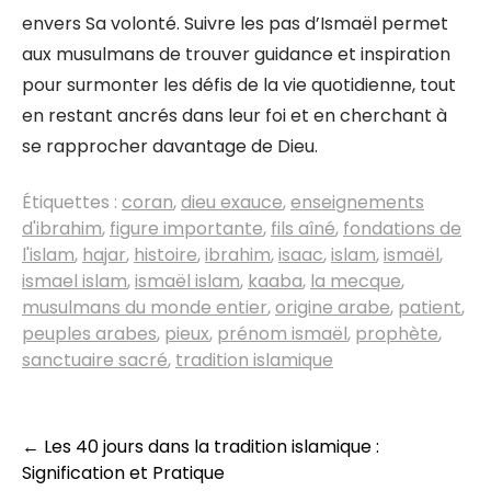
envers Sa volonté. Suivre les pas d’Ismaël permet
aux musulmans de trouver guidance et inspiration
pour surmonter les défis de la vie quotidienne, tout
en restant ancrés dans leur foi et en cherchant à
se rapprocher davantage de Dieu.
Étiquettes :
coran
,
dieu exauce
,
enseignements
d'ibrahim
,
figure importante
,
fils aîné
,
fondations de
l'islam
,
hajar
,
histoire
,
ibrahim
,
isaac
,
islam
,
ismaël
,
ismael islam
,
ismaël islam
,
kaaba
,
la mecque
,
musulmans du monde entier
,
origine arabe
,
patient
,
peuples arabes
,
pieux
,
prénom ismaël
,
prophète
,
sanctuaire sacré
,
tradition islamique
Navigation
←
Les 40 jours dans la tradition islamique :
Signification et Pratique
des