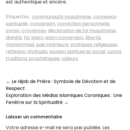
est authentique et sincère.
Étiquettes :
communauté musulmane
,
connexion
spirituelle
,
conversion
,
conviction personnelle
,
coran
,
croyances
,
déclaration de foi musulmane
,
divinité
,
foi
,
islam
,
islam conversion
,
liberté
,
muhammad
,
paix intérieure
,
pratiques religieuses
,
réflexion
,
shahada
,
soutien spirituel et social
,
sunna
,
traditions prophétiques
,
valeurs
Navigation
←
Le Hijab de Prière : Symbole de Dévotion et de
Respect
des
Exploration des Médias Islamiques Coraniques : Une
articles
Fenêtre sur la Spiritualité
→
Laisser un commentaire
Votre adresse e-mail ne sera pas publiée.
Les