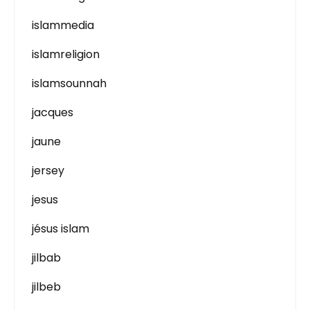
islammedia
islamreligion
islamsounnah
jacques
jaune
jersey
jesus
jésus islam
jilbab
jilbeb