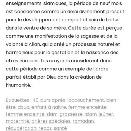
enseignements islamiques, la période de neuf mois
est considérée comme un délai divinement prescrit
pour le développement complet et sain du fœtus
dans le ventre de sa mère. Cette durée est perçue
comme une manifestation de la sagesse et de la
volonté d’Allah, qui a créé un processus naturel et
harmonieux pour la gestation et la naissance des
êtres humains. Les croyants considèrent donc
cette période comme un exemple de l’ordre
parfait établi par Dieu dans la création de
l’humanité.
Étiquettes :
40 jours après l'accouchement
,
bien-
être
,
doua
,
enfant à naître
,
femme enceinte
,
femme enceinte islam
,
grossesse
,
islam
,
jeûner
,
maternité
,
prières spéciales
,
ramadan
,
récupération
,
repos
,
santé