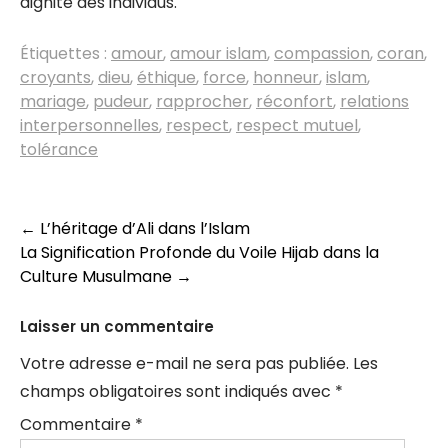
dignité des individus.
Étiquettes :
amour
,
amour islam
,
compassion
,
coran
,
croyants
,
dieu
,
éthique
,
force
,
honneur
,
islam
,
mariage
,
pudeur
,
rapprocher
,
réconfort
,
relations
interpersonnelles
,
respect
,
respect mutuel
,
tolérance
Navigation
←
L’héritage d’Ali dans l’Islam
La Signification Profonde du Voile Hijab dans la
des
Culture Musulmane
→
articles
Laisser un commentaire
Votre adresse e-mail ne sera pas publiée.
Les
champs obligatoires sont indiqués avec
*
Commentaire
*