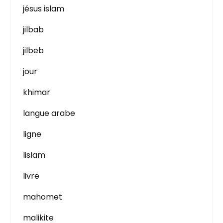
jésus islam
jilbab
jilbeb
jour
khimar
langue arabe
ligne
lislam
livre
mahomet
malikite