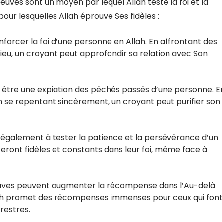
preuves sont un moyen par lequel Allah teste la foi et la
pour lesquelles Allah éprouve Ses fidèles :
orcer la foi d’une personne en Allah. En affrontant des
Dieu, un croyant peut approfondir sa relation avec Son
être une expiation des péchés passés d’une personne. E
en se repentant sincèrement, un croyant peut purifier son
également à tester la patience et la persévérance d’un
esteront fidèles et constants dans leur foi, même face à
euves peuvent augmenter la récompense dans l’Au-delà
lah promet des récompenses immenses pour ceux qui fon
rrestres.