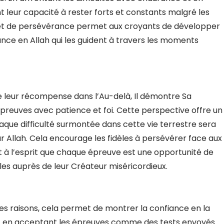
nt leur capacité à rester forts et constants malgré les
 et de persévérance permet aux croyants de développer
iance en Allah qui les guident à travers les moments
e leur récompense dans l’Au-delà, Il démontre Sa
épreuves avec patience et foi. Cette perspective offre un
haque difficulté surmontée dans cette vie terrestre sera
llah. Cela encourage les fidèles à persévérer face aux
nt à l’esprit que chaque épreuve est une opportunité de
es auprès de leur Créateur miséricordieux.
tes raisons, cela permet de montrer la confiance en la
 et en acceptant les épreuves comme des tests envoyés