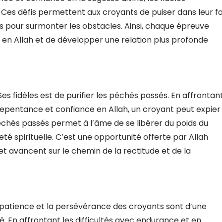
r. Ces défis permettent aux croyants de puiser dans leur fo
es pour surmonter les obstacles. Ainsi, chaque épreuve
 en Allah et de développer une relation plus profonde
es fidèles est de purifier les péchés passés. En affrontan
epentance et confiance en Allah, un croyant peut expier
péchés passés permet à l’âme de se libérer du poids du
é spirituelle. C’est une opportunité offerte par Allah
 et avancent sur le chemin de la rectitude et de la
 patience et la persévérance des croyants sont d’une
té. En affrontant les difficultés avec endurance et en