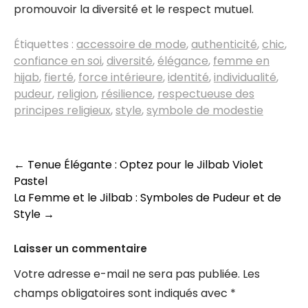
promouvoir la diversité et le respect mutuel.
Étiquettes :
accessoire de mode
,
authenticité
,
chic
,
confiance en soi
,
diversité
,
élégance
,
femme en
hijab
,
fierté
,
force intérieure
,
identité
,
individualité
,
pudeur
,
religion
,
résilience
,
respectueuse des
principes religieux
,
style
,
symbole de modestie
Navigation
←
Tenue Élégante : Optez pour le Jilbab Violet
Pastel
des
La Femme et le Jilbab : Symboles de Pudeur et de
articles
Style
→
Laisser un commentaire
Votre adresse e-mail ne sera pas publiée.
Les
champs obligatoires sont indiqués avec
*