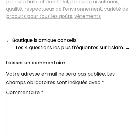
produits halal et non halal
,
produits musulmans
,
qualité
,
respectueux de l'environnement
,
variété de
produits pour tous les goûts
,
vêtements
Navigation
←
Boutique islamique conseils.
Les 4 questions les plus fréquentes sur l’islam.
→
des
articles
Laisser un commentaire
Votre adresse e-mail ne sera pas publiée.
Les
champs obligatoires sont indiqués avec
*
Commentaire
*