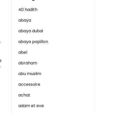
40 hadith
abaya
abaya dubai
abaya papillon
e
abel
s
abraham
e
abu muslim
accessoire
achat
adam et eve