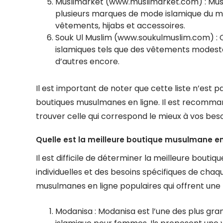
Muslimarket (www.muslimarket.com) : Musl
plusieurs marques de mode islamique du mo
vêtements, hijabs et accessoires.
Souk Ul Muslim (www.soukulmuslim.com) : C
islamiques tels que des vêtements modestes,
d’autres encore.
Il est important de noter que cette liste n’est 
boutiques musulmanes en ligne. Il est recomma
trouver celle qui correspond le mieux à vos bes
Quelle est la meilleure boutique musulmane en
Il est difficile de déterminer la meilleure bou
individuelles et des besoins spécifiques de cha
musulmanes en ligne populaires qui offrent une l
Modanisa : Modanisa est l’une des plus gra