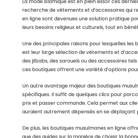
La mode islamique est en plein essor ces derniè
recherche de vêtements et d’accessoires qui ref
en ligne sont devenues une solution pratique po
leurs besoins religieux et culturels, tout en béné
Une des principales raisons pour lesquelles les
est leur large sélection de vêtements et d’acces
des jilbabs, des sarouels ou des accessoires tels
ces boutiques offrent une variété d’options po
Un autre avantage majeur des boutiques musulman
spécifiques. Il suffit de quelques clics pour par
prix et passer commande. Cela permet aux clien
auraient autrement dépensés en se déplaçant 
De plus, les boutiques musulmanes en ligne offre
que des guides sur la manière de choisir la bonne