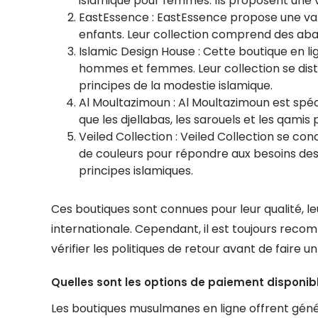
islamique pour femmes. Ils proposent une 
EastEssence : EastEssence propose une v
enfants. Leur collection comprend des abayas
Islamic Design House : Cette boutique en
hommes et femmes. Leur collection se dist
principes de la modestie islamique.
Al Moultazimoun : Al Moultazimoun est spéci
que les djellabas, les sarouels et les qam
Veiled Collection : Veiled Collection se con
de couleurs pour répondre aux besoins de
principes islamiques.
Ces boutiques sont connues pour leur qualité, leur
internationale. Cependant, il est toujours recom
vérifier les politiques de retour avant de faire u
Quelles sont les options de paiement disponi
Les boutiques musulmanes en ligne offrent géné