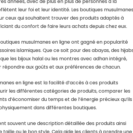
res années, avec de plus en plus de personnes à la
lètent leur foi et leur identité. Les boutiques musulmane
ur ceux qui souhaitent trouver des produits adaptés à
ficiant du confort de faire leurs achats depuis chez eux.
 boutiques musulmanes en ligne ont gagné en popularité
soires islamiques. Que ce soit pour des abayas, des hijabs
 que les bijoux halal ou les montres avec adhan intégré,
ur répondre aux goûts et aux préférences de chacun.
es en ligne est la facilité d’accès à ces produits
courir les différentes catégories de produits, comparer les
ts d’économiser du temps et de l’énergie précieux qu’ils
physiquement dans différentes boutiques.
nt souvent une description détaillée des produits ainsi
 taille ou le bon style. Cela aide les clients à prendre une