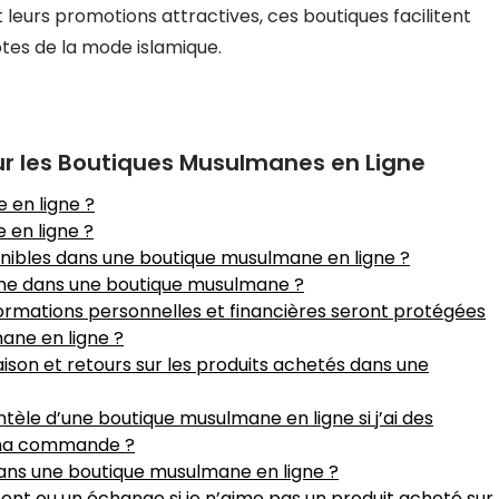
t leurs promotions attractives, ces boutiques facilitent
tes de la mode islamique.
r les Boutiques Musulmanes en Ligne
 en ligne ?
 en ligne ?
onibles dans une boutique musulmane en ligne ?
igne dans une boutique musulmane ?
ormations personnelles et financières seront protégées
ane en ligne ?
raison et retours sur les produits achetés dans une
tèle d’une boutique musulmane en ligne si j’ai des
 ma commande ?
ans une boutique musulmane en ligne ?
nt ou un échange si je n’aime pas un produit acheté sur