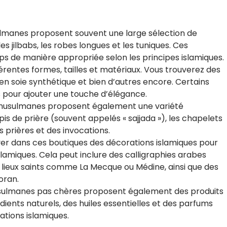
lmanes proposent souvent une large sélection de
s jilbabs, les robes longues et les tuniques. Ces
ps de manière appropriée selon les principes islamiques.
fférentes formes, tailles et matériaux. Vous trouverez des
 en soie synthétique et bien d’autres encore. Certains
s pour ajouter une touche d’élégance.
es musulmanes proposent également une variété
apis de prière (souvent appelés « sajjada »), les chapelets
s prières et des invocations.
ver dans ces boutiques des décorations islamiques pour
slamiques. Cela peut inclure des calligraphies arabes
lieux saints comme La Mecque ou Médine, ainsi que des
oran.
musulmanes pas chères proposent également des produits
dients naturels, des huiles essentielles et des parfums
tions islamiques.