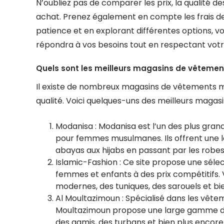
N’oubliez pas de comparer les prix, la qualité de
achat. Prenez également en compte les frais de l
patience et en explorant différentes options, v
répondra à vos besoins tout en respectant vot
Quels sont les meilleurs magasins de vêtemen
Il existe de nombreux magasins de vêtements mu
qualité. Voici quelques-uns des meilleurs magas
Modanisa : Modanisa est l’un des plus gran
pour femmes musulmanes. Ils offrent une l
abayas aux hijabs en passant par les robes 
Islamic-Fashion : Ce site propose une sél
femmes et enfants à des prix compétitifs. 
modernes, des tuniques, des sarouels et bie
Al Moultazimoun : Spécialisé dans les vêt
Moultazimoun propose une large gamme d’arti
des qamis, des turbans et bien plus encore