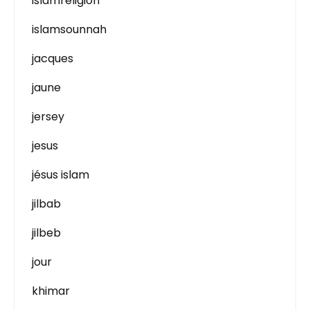
islamreligion
islamsounnah
jacques
jaune
jersey
jesus
jésus islam
jilbab
jilbeb
jour
khimar