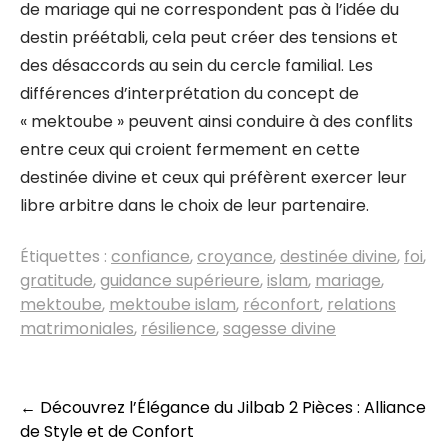
de mariage qui ne correspondent pas à l’idée du
destin préétabli, cela peut créer des tensions et
des désaccords au sein du cercle familial. Les
différences d’interprétation du concept de
« mektoube » peuvent ainsi conduire à des conflits
entre ceux qui croient fermement en cette
destinée divine et ceux qui préfèrent exercer leur
libre arbitre dans le choix de leur partenaire.
Étiquettes :
confiance
,
croyance
,
destinée divine
,
foi
,
gratitude
,
guidance supérieure
,
islam
,
mariage
,
mektoube
,
mektoube islam
,
réconfort
,
relations
matrimoniales
,
résilience
,
sagesse divine
Navigation
←
Découvrez l’Élégance du Jilbab 2 Pièces : Alliance
de Style et de Confort
des